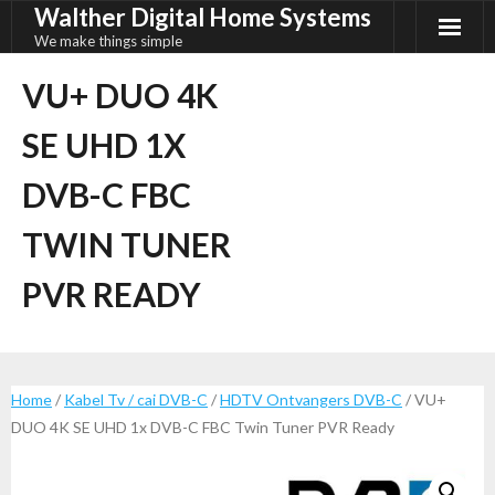
Walther Digital Home Systems
Ga
naar
We make things simple
de
VU+ DUO 4K
inhoud
SE UHD 1X
DVB-C FBC
TWIN TUNER
PVR READY
Home
/
Kabel Tv / cai DVB-C
/
HDTV Ontvangers DVB-C
/ VU+
DUO 4K SE UHD 1x DVB-C FBC Twin Tuner PVR Ready