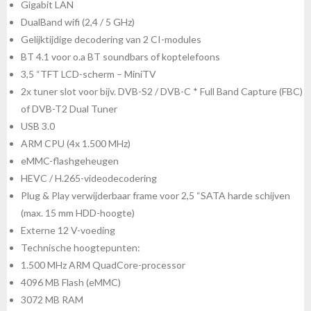
Gigabit LAN
DualBand wifi (2,4 / 5 GHz)
Gelijktijdige decodering van 2 CI-modules
BT 4.1 voor o.a BT soundbars of koptelefoons
3,5 “TFT LCD-scherm – MiniTV
2x tuner slot voor bijv. DVB-S2 / DVB-C * Full Band Capture (FBC)
of DVB-T2 Dual Tuner
USB 3.0
ARM CPU (4x 1.500 MHz)
eMMC-flashgeheugen
HEVC / H.265-videodecodering
Plug & Play verwijderbaar frame voor 2,5 “SATA harde schijven
(max. 15 mm HDD-hoogte)
Externe 12 V-voeding
Technische hoogtepunten:
1.500 MHz ARM QuadCore-processor
4096 MB Flash (eMMC)
3072 MB RAM