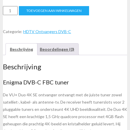
VU+
TOEVOEGEN AAN WINKELWAGEN
DUO
4K
SE
Categorie:
HDTV Ontvangers DVB-C
UHD
1x
Beschrijving
Beoordelingen (0)
DVB-
C
Beschrijving
FBC
Twin
Enigma DVB-C FBC tuner
Tuner
PVR
De VU+ Duo 4K SE ontvanger ontvangt met de juiste tuner zowel
Ready
satelliet-, kabel- als antenne-tv. De receiver heeft tunerslots voor 2
aantal
pluggable tuners en ondersteunt 4K UHD beeldkwaliteit. De Duo 4K
SE heeft een krachtige 1,5 GHz quadcore processor met 4GB flash
geheugen die prachtig 4K-beeld en kristalhelder geluid levert. Hij