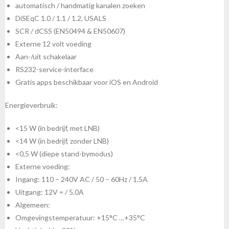
automatisch / handmatig kanalen zoeken
DiSEqC 1.0 / 1.1 / 1.2, USALS
SCR / dCSS (EN50494 & EN50607)
Externe 12 volt voeding
Aan-/uit schakelaar
RS232-service-interface
Gratis apps beschikbaar voor iOS en Android
Energieverbruik:
<15 W (in bedrijf, met LNB)
<14 W (in bedrijf, zonder LNB)
<0,5 W (diepe stand-bymodus)
Externe voeding:
Ingang: 110 – 240V AC / 50 – 60Hz / 1.5A
Uitgang: 12V = / 5.0A
Algemeen:
Omgevingstemperatuur: +15°C …+35°C