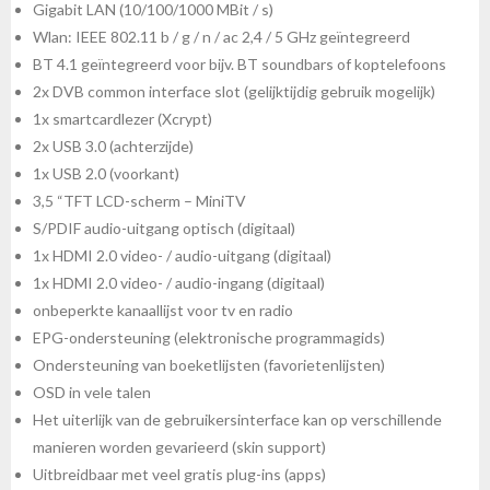
Gigabit LAN (10/100/1000 MBit / s)
Wlan: IEEE 802.11 b / g / n / ac 2,4 / 5 GHz geïntegreerd
BT 4.1 geïntegreerd voor bijv. BT soundbars of koptelefoons
2x DVB common interface slot (gelijktijdig gebruik mogelijk)
1x smartcardlezer (Xcrypt)
2x USB 3.0 (achterzijde)
1x USB 2.0 (voorkant)
3,5 “TFT LCD-scherm – MiniTV
S/PDIF audio-uitgang optisch (digitaal)
1x HDMI 2.0 video- / audio-uitgang (digitaal)
1x HDMI 2.0 video- / audio-ingang (digitaal)
onbeperkte kanaallijst voor tv en radio
EPG-ondersteuning (elektronische programmagids)
Ondersteuning van boeketlijsten (favorietenlijsten)
OSD in vele talen
Het uiterlijk van de gebruikersinterface kan op verschillende
manieren worden gevarieerd (skin support)
Uitbreidbaar met veel gratis plug-ins (apps)