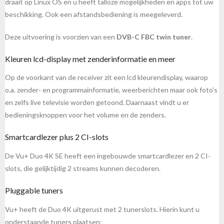
draait op Linux OS en u heeft talloze mogelijkheden en apps tot uw
beschikking. Ook een afstandsbediening is meegeleverd.
Deze uitvoering is voorzien van een
DVB-C FBC twin tuner
.
Kleuren lcd-display met zenderinformatie en meer
Op de voorkant van de receiver zit een lcd kleurendisplay, waarop
o.a. zender- en programmainformatie, weerberichten maar ook foto’s
en zelfs live televisie worden getoond. Daarnaast vindt u er
bedieningsknoppen voor het volume en de zenders.
Smartcardlezer plus 2 CI-slots
De Vu+ Duo 4K SE heeft een ingebouwde smartcardlezer en 2 CI-
slots, die gelijktijdig 2 streams kunnen decoderen.
Pluggable tuners
Vu+ heeft de Duo 4K uitgerust met 2 tunerslots. Hierin kunt u
onderstaande tuners plaatsen: