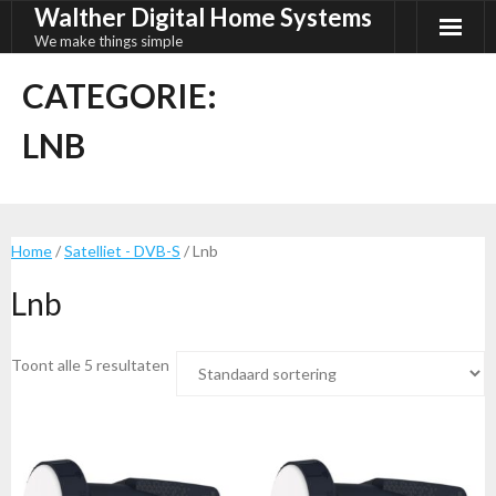
Walther Digital Home Systems
Ga
naar
We make things simple
de
CATEGORIE:
inhoud
LNB
Home
/
Satelliet - DVB-S
/ Lnb
Lnb
Toont alle 5 resultaten