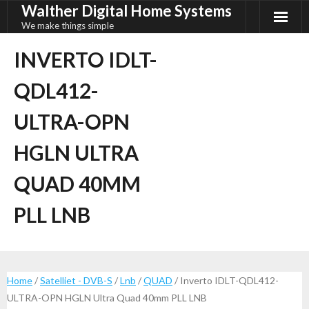
Walther Digital Home Systems
Ga
naar
We make things simple
de
INVERTO IDLT-
inhoud
QDL412-
ULTRA-OPN
HGLN ULTRA
QUAD 40MM
PLL LNB
Home
/
Satelliet - DVB-S
/
Lnb
/
QUAD
/ Inverto IDLT-QDL412-
ULTRA-OPN HGLN Ultra Quad 40mm PLL LNB