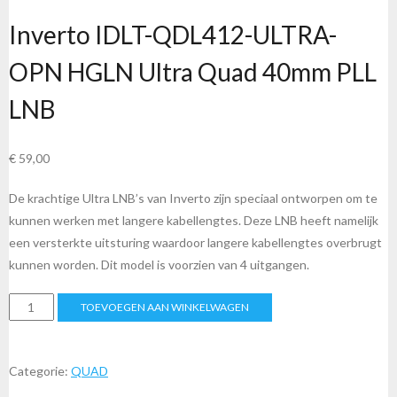
Inverto IDLT-QDL412-ULTRA-
OPN HGLN Ultra Quad 40mm PLL
LNB
€
59,00
De krachtige Ultra LNB’s van Inverto zijn speciaal ontworpen om te
kunnen werken met langere kabellengtes. Deze LNB heeft namelijk
een versterkte uitsturing waardoor langere kabellengtes overbrugt
kunnen worden. Dit model is voorzien van 4 uitgangen.
Inverto
TOEVOEGEN AAN WINKELWAGEN
IDLT-
QDL412-
ULTRA-
Categorie:
QUAD
OPN