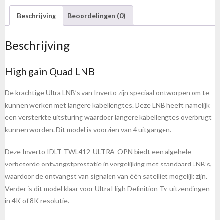
HGLN
Beschrijving
Beoordelingen (0)
Ultra
Quad
Beschrijving
40mm
PLL
High gain Quad LNB
LNB
aantal
De krachtige Ultra LNB’s van Inverto zijn speciaal ontworpen om te
kunnen werken met langere kabellengtes. Deze LNB heeft namelijk
een versterkte uitsturing waardoor langere kabellengtes overbrugt
kunnen worden. Dit model is voorzien van 4 uitgangen.
Deze Inverto IDLT-TWL412-ULTRA-OPN biedt een algehele
verbeterde ontvangstprestatie in vergelijking met standaard LNB’s,
waardoor de ontvangst van signalen van één satelliet mogelijk zijn.
Verder is dit model klaar voor Ultra High Definition Tv-uitzendingen
in 4K of 8K resolutie.