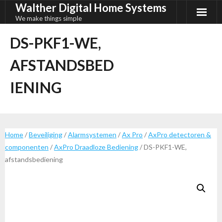
Walther Digital Home Systems
Ga
naar
We make things simple
de
DS-PKF1-WE,
inhoud
AFSTANDSBED
IENING
Home
/
Beveiliging
/
Alarmsystemen
/
Ax Pro
/
AxPro detectoren &
componenten
/
AxPro Draadloze Bediening
/ DS-PKF1-WE,
afstandsbediening