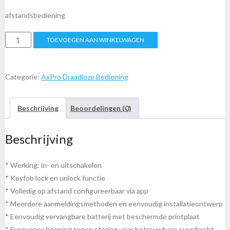
afstandsbediening
DS-
TOEVOEGEN AAN WINKELWAGEN
PKF1-
WE,
afstandsbediening
Categorie:
AxPro Draadloze Bediening
aantal
Beschrijving
Beoordelingen (0)
Beschrijving
* Werking: in- en uitschakelen
* Keyfob lock en unlock functie
* Volledig op afstand configureerbaar via app
*
Meerdere aanmeldingsmethoden en eenvoudig installatieontwerp
*
Eenvoudig vervangbare batterij met beschermde printplaat
*
Frequency hopping tegen storing voor betrouwbare overdracht