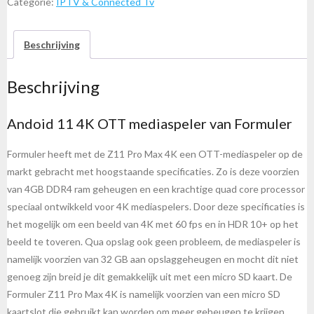
Max
Categorie:
IPTV & Connected Tv
4K
Android
Beschrijving
Media
Streamer
Beschrijving
aantal
Andoid 11 4K OTT mediaspeler van Formuler
Formuler heeft met de Z11 Pro Max 4K een OTT-mediaspeler op de
markt gebracht met hoogstaande specificaties. Zo is deze voorzien
van 4GB DDR4 ram geheugen en een krachtige quad core processor
speciaal ontwikkeld voor 4K mediaspelers. Door deze specificaties is
het mogelijk om een beeld van 4K met 60 fps en in HDR 10+ op het
beeld te toveren. Qua opslag ook geen probleem, de mediaspeler is
namelijk voorzien van 32 GB aan opslaggeheugen en mocht dit niet
genoeg zijn breid je dit gemakkelijk uit met een micro SD kaart. De
Formuler Z11 Pro Max 4K is namelijk voorzien van een micro SD
kaartslot die gebruikt kan worden om meer geheugen te krijgen.