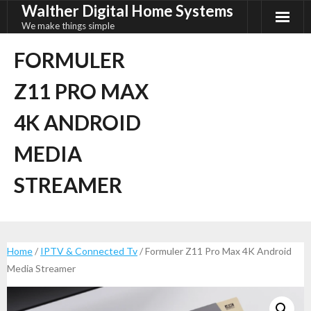
Walther Digital Home Systems
Ga
naar
We make things simple
de
FORMULER
inhoud
Z11 PRO MAX
4K ANDROID
MEDIA
STREAMER
Home
/
IPTV & Connected Tv
/ Formuler Z11 Pro Max 4K Android
Media Streamer