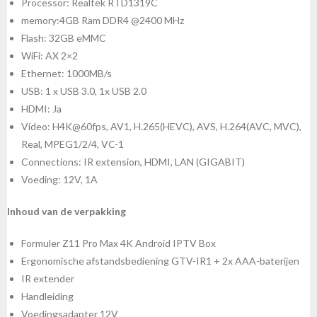
Processor: Realtek RTD1319C
memory:4GB Ram DDR4 @2400 MHz
Flash: 32GB eMMC
WiFi: AX 2×2
Ethernet: 1000MB/s
USB: 1 x USB 3.0, 1x USB 2.0
HDMI: Ja
Video: H4K@60fps, AV1, H.265(HEVC), AVS, H.264(AVC, MVC),
Real, MPEG1/2/4, VC-1
Connections: IR extension, HDMI, LAN (GIGABIT)
Voeding: 12V, 1A
Inhoud van de verpakking
Formuler Z11 Pro Max 4K Android IPTV Box
Ergonomische afstandsbediening GTV-IR1 + 2x AAA-baterijen
IR extender
Handleiding
Voedingsadapter 12V