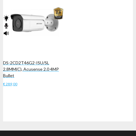
DS-2CD2T46G2-ISU/SL
2.8MM(C), Acusense 2.0 4MP
Bullet
€
289,00
Toevoegen aan winkelwagen