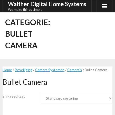
Walther Digital Home Systems
Ga
naar
We make things simple
de
CATEGORIE:
inhoud
BULLET
CAMERA
Home
/
Beveiliging
/
Camera Systemen
/
Camera's
/ Bullet Camera
Bullet Camera
Enig resultaat