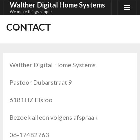
Walther Digital Home Systems
Ga
naar
We make things simple
de
CONTACT
inhoud
Walther Digital Home Systems
Pastoor Dubarstraat 9
6181HZ Elsloo
Bezoek alleen volgens afspraak
06-17482763